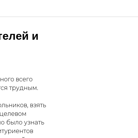
телей и
ного всего
тся трудным.
льников, взять
 целевом
но было узнать
итуриентов