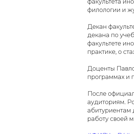
факультета ино
филологии и ж
Декан факульте
декана по уче
факультете ино
практике, о ст
Доценты Павлов
программах и п
После официал
аудиториям. Ро
абитуриентам 
работу своей м