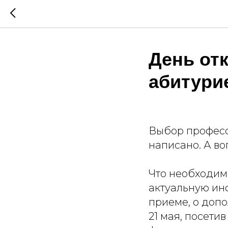
День от
абитури
Выбор професси
написано. А во
Что необходим
актуальную ин
приеме, о допо
21 мая, посети