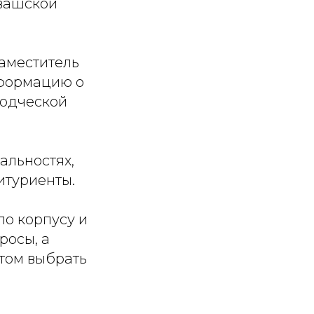
увашской
заместитель
нформацию о
водческой
альностях,
итуриенты.
о корпусу и
росы, а
том выбрать