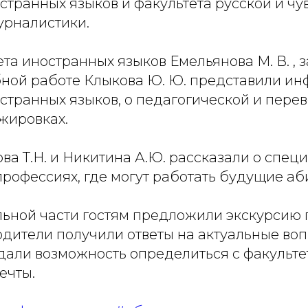
странных языков и факультета русской и ч
урналистики.
та иностранных языков Емельянова М. В. , 
бной работе Клыкова Ю. Ю. представили и
странных языков, о педагогической и пере
ажировках.
а Т.Н. и Никитина А.Ю. рассказали о специ
рофессиях, где могут работать будущие аб
ьной части гостям предложили экскурсию п
дители получили ответы на актуальные воп
дали возможность определиться с факульте
ечты.