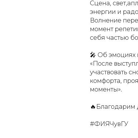
Сцена, свет,а
энергии и радо
Волнение пере
момент репети
себя частью б
🎤 Об эмоциях 
«После выступ
участвовать сн
комфорта, проя
моменты».
🔥Благодарим Д
#ФИЯЧувГУ