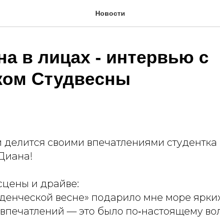
Новости
а в лицах - интервью с
ком Студвесны
и делится своими впечатлениями студентка
 Диана!
сцены и драйве:
уденческой весне» подарило мне море ярки
впечатлений — это было по‑настоящему во