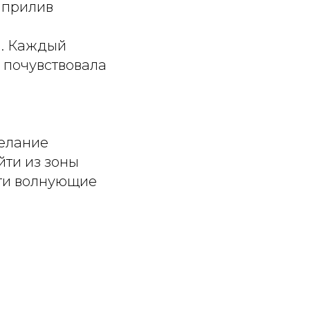
 прилив
м. Каждый
 почувствовала
желание
йти из зоны
эти волнующие