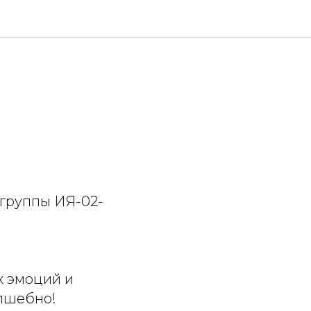
 группы ИЯ-02-
х эмоций и
лшебно!