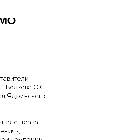
 МО
ставители
, Волкова О.С.
ол Ядринского
чного права,
жениях,
ной компании,