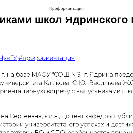
ентационая встреча с
Профориентация
иками школ Ядринского
ЧувГУ
#профориентация
 г. на базе МАОУ "СОШ N 3" г. Ядрина пред
университета Клыкова Ю.Ю., Васильева Ж.С.
риентационую встречу с выпускниками шк
а Сергеевна, к.и.н., доцент кафедры публи
истории университета, его успехах и дости
подготовки ВО и СПО, особенностях приём