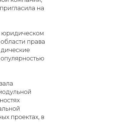
 пригласила на
на юридическом
 области права
идические
популярностью
вала
 модульной
ностях
альной
ых проектах, в