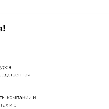
в!
курса
водственная
оты компании и
тах и о