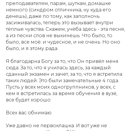
преподавателям, парам, шуткам, домашке
немного (синдром отличника, ну куда его
денешь), даже по тому, как заполночь
засиживалась, теперь это вызывает внутри
тёплые чувства. Скажем, учёба здесь - эта песня,
а из песни слов не выкинешь. Что было, то
было, все моё: и чудесное, и не очень. Но оно
было, и я этому рада.
Я благодарна Богу за то, что Он привёл меня
сюда. За то, что я училась здесь, за каждый
сданный экзамен и зачет, за то, что я встретила
таких людей. Это были замечательные 4 года.
Пусть у всех моих одногруппников, у всех, с
кем я встретилась за время обучения в вузе,
все будет хорошо
Всех вас обнимаю
Уже давно не первоклашка. И вот уже не