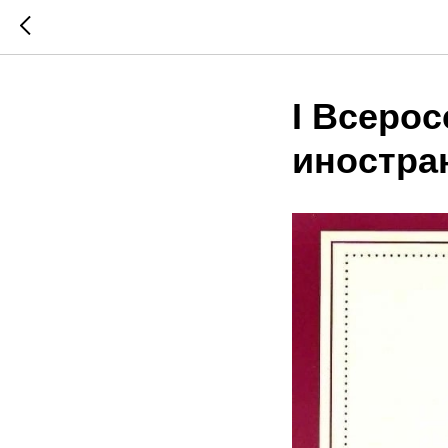
I Всерос
иностра