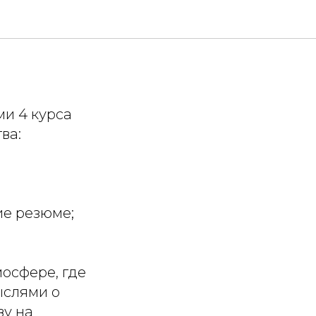
ми 4 курса
ва:
ие резюме;
осфере, где
ыслями о
ву на