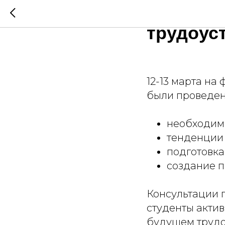
Консуль
трудоус
12-13 марта на
были проведен
необходимос
тенденции 
подготовка
создание п
Консультации 
студенты акти
будущем трудо