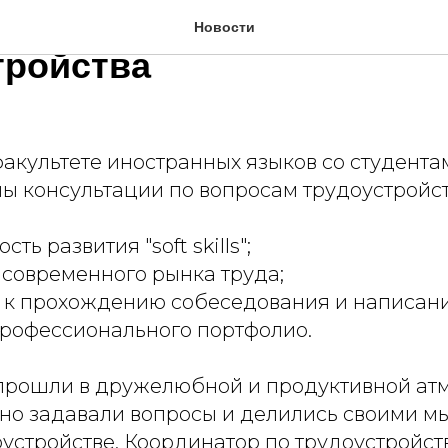
тации по вопросам
Новости
тройства
 факультете иностранных языков со студента
ы консультации по вопросам трудоустройст
ть развития "soft skills";
современного рынка труда;
 к прохождению собеседования и написан
рофессионального портфолио.
прошли в дружелюбной и продуктивной атм
вно задавали вопросы и делились своими м
устройстве. Координатор по трудоустройст