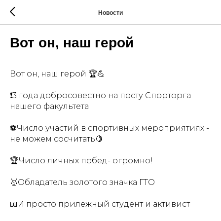
Новости
Вот он, наш герой
Вот он, наш герой 🏆💪
❗3 года добросовестно на посту Спорторга
нашего факультета
⚽Число участий в спортивных мероприятиях -
не можем сосчитать🍋
🏆Число личных побед- огромно!
🥇Обладатель золотого значка ГТО
📖И просто прилежный студент и активист