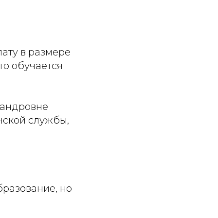
ату в размере
то обучается
сандровне
нской службы,
бразование, но