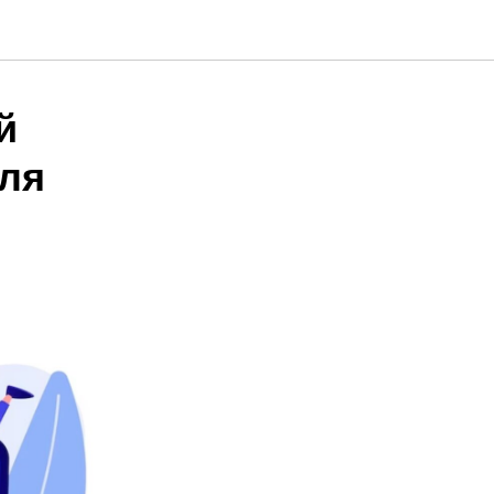
й
для