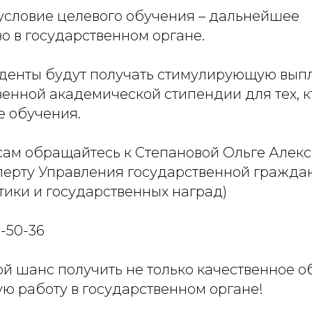
условие целевого обучения – дальнейшее
о в государственном органе.
туденты будут получать стимулирующую выпл
енной академической стипендии для тех, к
е обучения.
сам обращайтесь к Степановой Ольге Алек
перту Управления государственной гражда
тики и государственных наград)
6-50-36
ой шанс получить не только качественное о
ю работу в государственном органе!