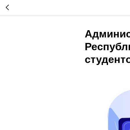
Админис
Республ
студент