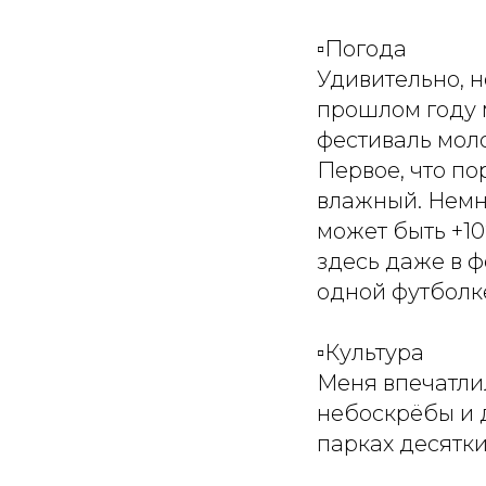
⠀
▫️Погода
Удивительно, н
прошлом году 
фестиваль моло
Первое, что по
влажный. Немно
может быть +10
здесь даже в ф
одной футболк
⠀
▫️Культура
Меня впечатли
небоскрёбы и 
парках десятк