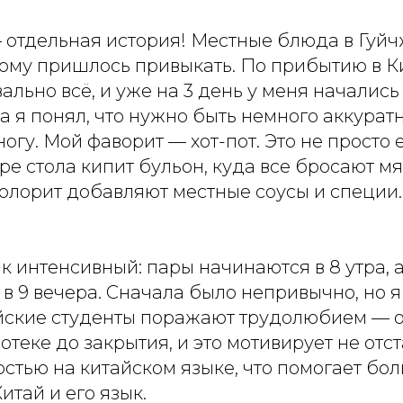
 отдельная история! Местные блюда в Гуйч
этому пришлось привыкать. По прибытию в К
ально всё, и уже на 3 день у меня началис
а я понял, что нужно быть немного аккуратн
гу. Мой фаворит — хот-пот. Это не просто е
тре стола кипит бульон, куда все бросают мя
колорит добавляют местные соусы и специи.
 интенсивный: пары начинаются в 8 утра, 
в 9 вечера. Сначала было непривычно, но 
айские студенты поражают трудолюбием — о
отеке до закрытия, и это мотивирует не отс
стью на китайском языке, что помогает бо
итай и его язык.