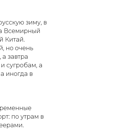
русскую зиму, в
на Всемирный
й Китай.
й, но очень
 а завтра
и сугробам, а
 а иногда в
овременные
т: по утрам в
еерами.