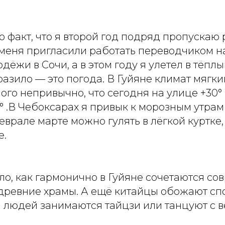
о факт, что я второй год подряд пропускаю 
меня пригласили работать переводчиком 
дёжи в Сочи, а в этом году я улетел в тёплы
разило — это погода. В Гуйяне климат мягки
го непривычно, что сегодня на улице +30° ,
° .В Чебоксарах я привык к морозным утрам 
еврале марте можно гулять в лёгкой куртке,
е.
ло, как гармонично в Гуйяне сочетаются с
древние храмы. А ещё китайцы обожают спор
и людей занимаются тайцзи или танцуют с в