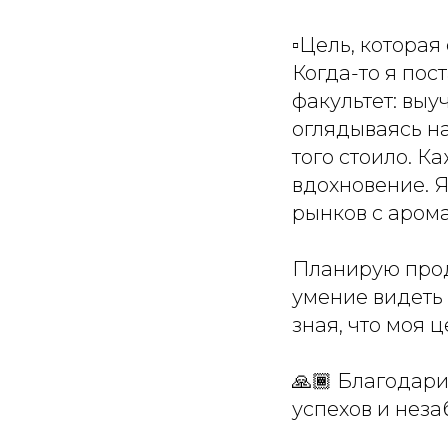
▫️Цель, котора
Когда-то я пост
факультет: выу
оглядываясь на
того стоило. К
вдохновение. 
рынков с арома
Планирую продо
умение видеть
зная, что моя 
🙏🏾 Благодар
успехов и нез