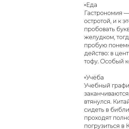
▫️Еда
Гастрономия —
остротой, и к 
пробовать букв
желудком, тогд
пробую понемно
действо: в цен
тофу. Особый 
▫️Учёба
Учебный график
заканчиваются 
втянулся. Кит
сидеть в библи
проходят полно
погрузиться в К