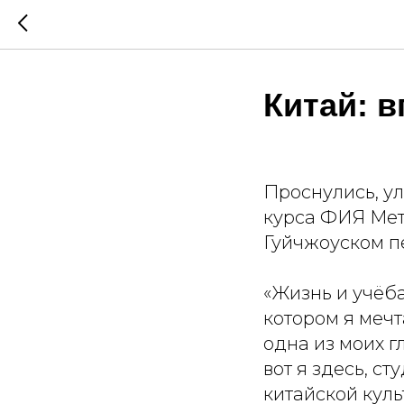
Китай: 
Проснулись, ул
курса ФИЯ Мет
Гуйчжоуском пе
⠀
«Жизнь и учёб
котором я мечт
одна из моих г
вот я здесь, с
китайской куль