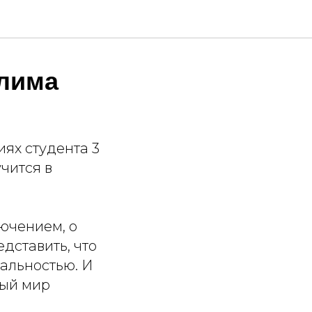
Клима
иях студента 3
чится в
ючением, о
едставить, что
еальностью. И
ный мир