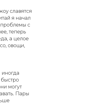
жоу славятся
итай я начал
ь проблемы с
ее, теперь
да, а целое
со, овощи,
а иногда
я быстро
ни могут
тавать. Пары
льше