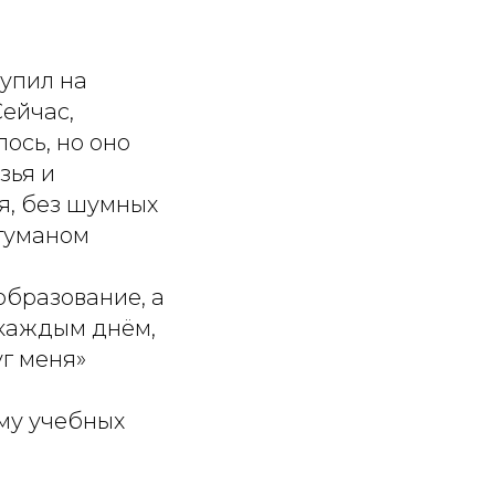
тупил на
Сейчас,
ось, но оно
зья и
я, без шумных
 туманом
образование, а
 каждым днём,
уг меня»
му учебных