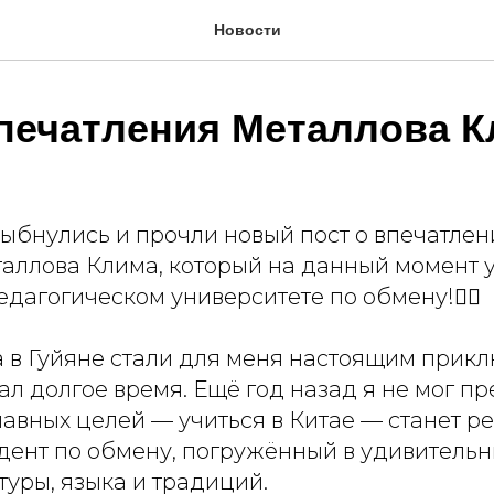
Новости
впечатления Металлова 
ыбнулись и прочли новый пост о впечатлен
аллова Клима, который на данный момент у
дагогическом университете по обмену!👇🏾
а в Гуйяне стали для меня настоящим прикл
ал долгое время. Ещё год назад я не мог пр
лавных целей — учиться в Китае — станет р
тудент по обмену, погружённый в удивитель
туры, языка и традиций.