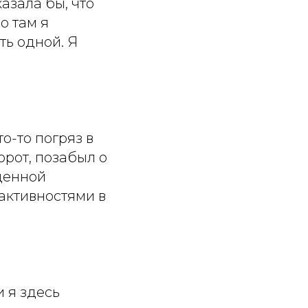
азала бы, что
о там я
ть одной. Я
о-то погряз в
орот, позабыл о
оценной
активностями в
и я здесь