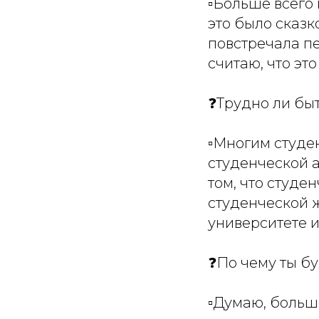
▫Больше всего 
это было сказк
повстречала пе
считаю, что эт
❓Трудно ли бы
▫Многим студен
студенческой а
том, что студе
студенческой 
университете и
❓По чему ты б
▫Думаю, больше