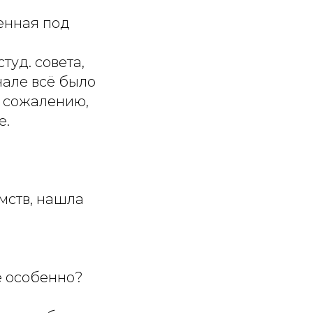
енная под
уд. совета,
чале всё было
К сожалению,
е.
мств, нашла
е особенно?