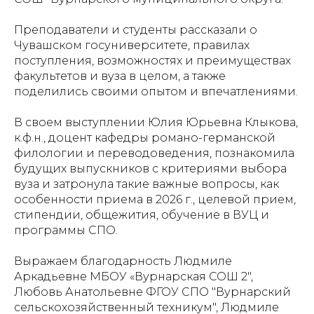
Преподаватели и студенты рассказали о
Чувашском госуниверситете, правилах
поступления, возможностях и преимуществах
факультетов и вуза в целом, а также
поделились своими опытом и впечатлениями.
️В своем выступлении Юлия Юрьевна Клыкова,
к.ф.н., доцент кафедры романо-германской
филологии и переводоведения, познакомила
будущих выпускников с критериями выбора
вуза и затронула такие важные вопросы, как
особенности приема в 2026 г., целевой прием,
стипендии, общежития, обучение в ВУЦ и
программы СПО.
️Выражаем благодарность Людмиле
Аркадьевне МБОУ «Вурнарская СОШ 2",
Любовь Анатольевне ФГОУ СПО "Вурнарский
сельскохозяйственный техникум", Людмиле