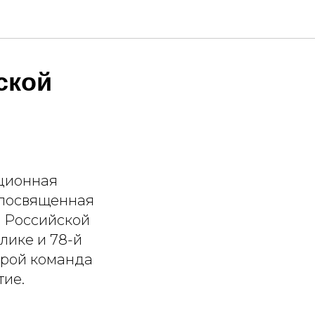
ской
иционная
, посвященная
в Российской
лике и 78-й
орой команда
тие.