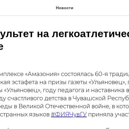
Новости
ультет на легкоатлетиче
е
омплексе «Амазония» состоялась 60-я трад
кая эстафета на призы газеты «Ульяновец»
ы «Ульяновец», году педагога и наставника 
у счастливого детства в Чувашской Респуб
еды в Великой Отечественной войне, в кот
остранных языков
#ФИЯЧувГУ
приняла учас