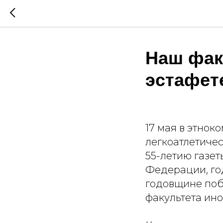
Наш фак
эстафет
17 мая в этнок
легкоатлетичес
55-летию газет
Федерации, год
годовщине поб
факультета ин