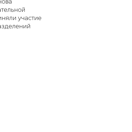
нова
ательной
иняли участие
разделений