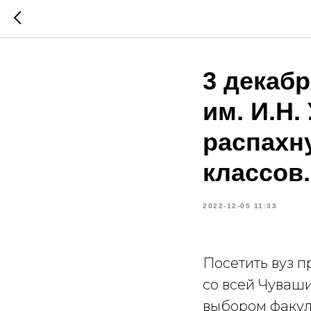
3 декаб
им. И.Н
распахн
классов.
2022-12-05 11:33
Посетить вуз 
со всей Чуваш
выбором факул