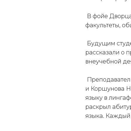
В фойе Дворца
факультеты, об
Будущим студе
рассказали о п
внеучебной де
Преподаватели
и Коршунова Н
языку в линга
раскрыл абиту
языка. Каждый