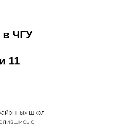
 в ЧГУ
и 11
 районных школ
елившись с