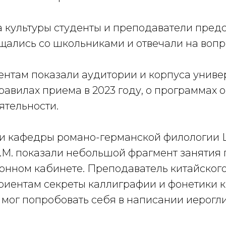
 культуры студенты и преподаватели предс
щались со школьниками и отвечали на вопр
нтам показали аудитории и корпуса универ
равилах приема в 2023 году, о программах 
ятельности.
 кафедры романо-германской филологии Ш
.М. показали небольшой фрагмент занятия 
фонном кабинете. Преподаватель китайског
риентам секреты каллиграфии и фонетики к
 мог попробовать себя в написании иерогл