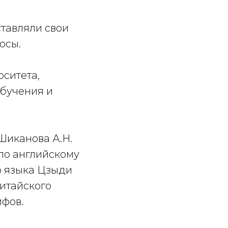
тавляли свои
осы.
ситета,
обучения и
иканова А.Н.
по английскому
о языка Цзыди
итайского
ифов.