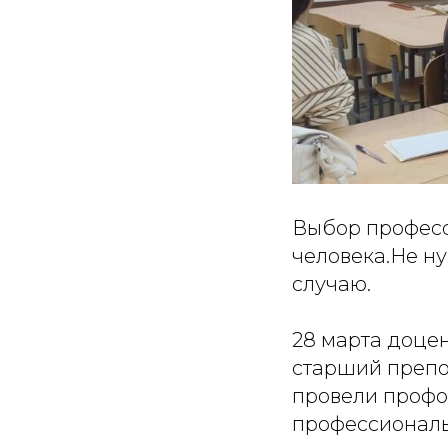
Выбор професс
человека.Не н
случаю.
28 марта доцен
старший препо
провели профо
профессиональн