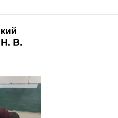
ский
Н. В.