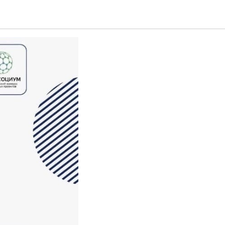
ю мечту!