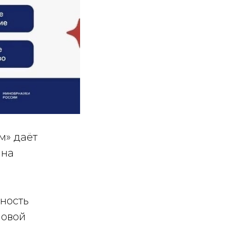
м» даёт
 на
ность
ловой