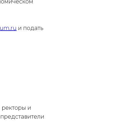
номическом
ium.ru
и подать
 ректоры и
 представители