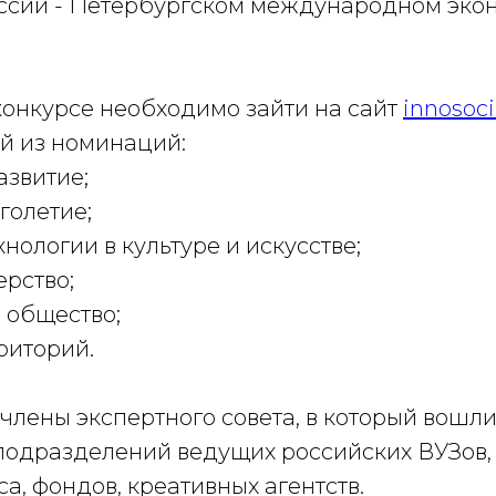
ссии - Петербургском международном эко
конкурсе необходимо зайти на сайт
innosoc
ой из номинаций:
азвитие;
голетие;
нологии в культуре и искусстве;
ерство;
 общество;
риторий.
члены экспертного совета, в который вошли
подразделений ведущих российских ВУЗов,
са, фондов, креативных агентств.