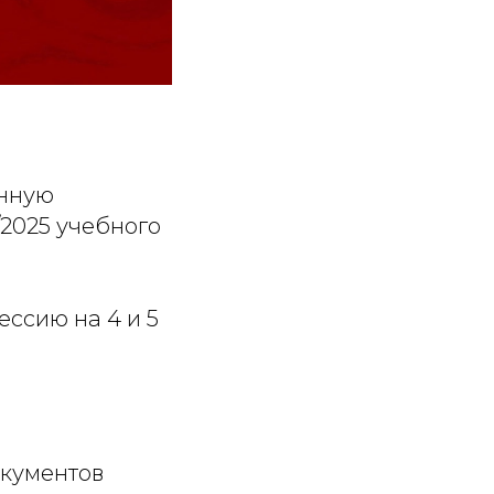
енную
2025 учебного
ессию на 4 и 5
окументов