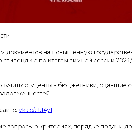
сти!
м документов на повышенную государств
 стипендию по итогам зимней сессии 2024/
олучить: студенты - бюджетники, сдавшие с
 задолженностей
сайте:
vk.cc/cId4yI
е вопросы о критериях, порядке подачи д