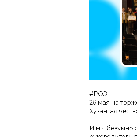
#РСО
26 мая на торж
Хузангая честв
И мы безумно р
руководитель 