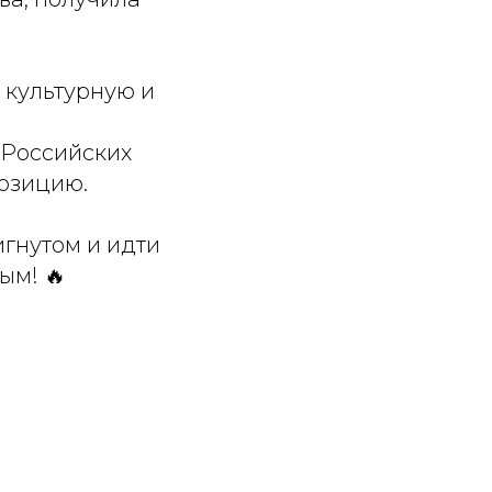
 культурную и
«Российских
позицию.
игнутом и идти
ым! 🔥