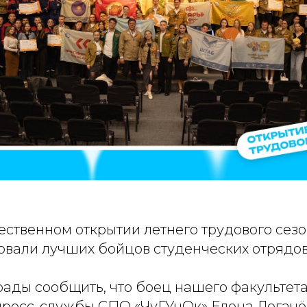
ественном открытии летнего трудового сезо
овали лучших бойцов студенческих отрядов
ады сообщить, что боец нашего факультета,
пресс-службы СПО «ЧуГУнОк» Елена Логачё