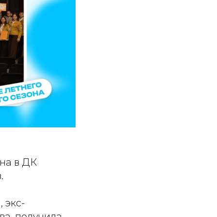
на в ДК
.
 экс-
ва, получила