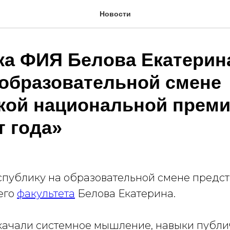
Новости
ка ФИЯ Белова Екатерин
 образовательной смене
кой национальной прем
т года»
публику на образовательной смене предс
его
факультета
Белова Екатерина.
качали системное мышление, навыки публ