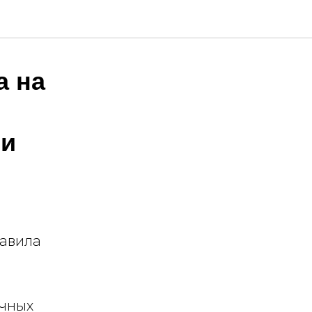
а на
ии
тавила
ичных