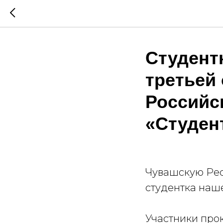
Студент
третьей
Российс
«Студен
Чувашскую Рес
студентка наш
Участники про