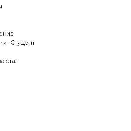
м
дение
ии «Студент
а стал