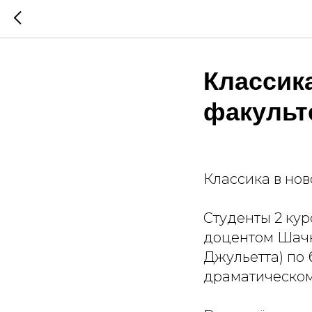
Классик
факульт
Классика в нов
Студенты 2 кур
доцентом Шачк
Джульетта) по
драматическом 