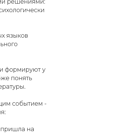
ми решениями:
сихологически
х языков
льного
ки формируют у
бже понять
ературы.
щим событием -
я:
о пришла на