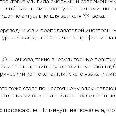
трактовка удивила смелыми и современны
английская драма прозвучала динамично, п
иданно актуально для зрителя XXI века.
ереводчиков и преподавателей иностранны
турный выход - важная часть профессиона
И.Ю. Шачкова, такие внеаудиторные практи
алистов широкий кругозор и помогают глу
рический контекст английского языка и лит
 это тоже стало по-настоящему вдохновляю
чатлениями они поделились после спектакл
то потрясающе! Ни минуты не пожалела, чт