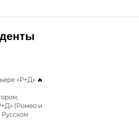
уденты
ьере «Р+Д» 🔥
тором,
Р+Д» (Ромео и
 Русском